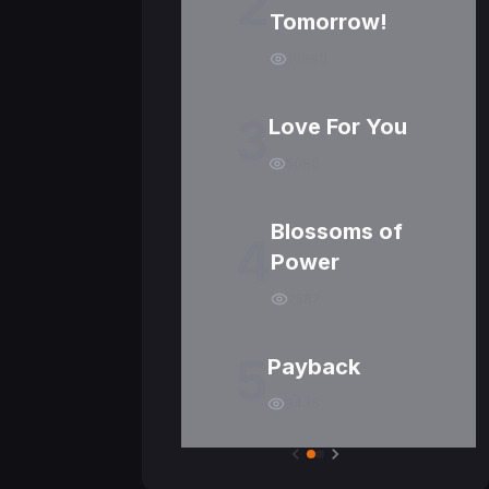
2
Tomorrow!
10980
3
Love For You
5080
Blossoms of
4
Power
2587
5
Payback
8436