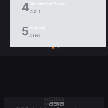
4
Blossoms of Power
2542
5
Payback
8263