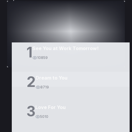
DORAMAS
PELÍCULAS
1
See You at Work Tomorrow!
10859
2
Dream to You
8719
3
Love For You
5010