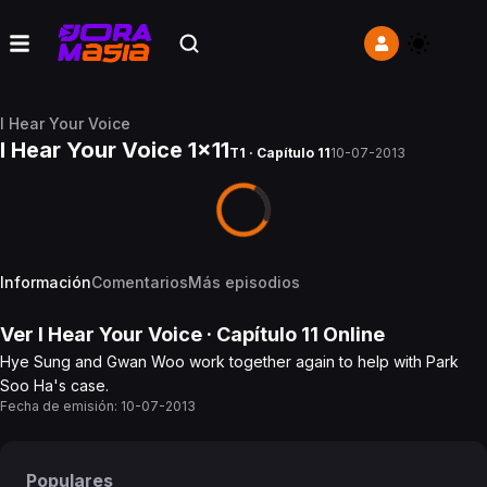
I Hear Your Voice
I Hear Your Voice 1x11
T1 · Capítulo 11
10-07-2013
Información
Comentarios
Más episodios
Ver
I Hear Your Voice
· Capítulo
11
Online
Hye Sung and Gwan Woo work together again to help with Park
Soo Ha's case.
Fecha de emisión:
10-07-2013
Populares