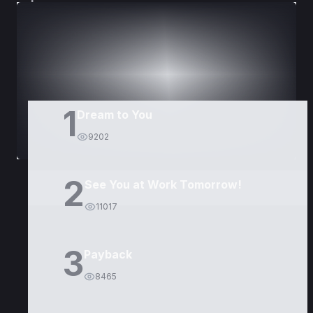
DORAMAS
PELÍCULAS
1
Dream to You
9202
2
See You at Work Tomorrow!
11017
3
Payback
8465