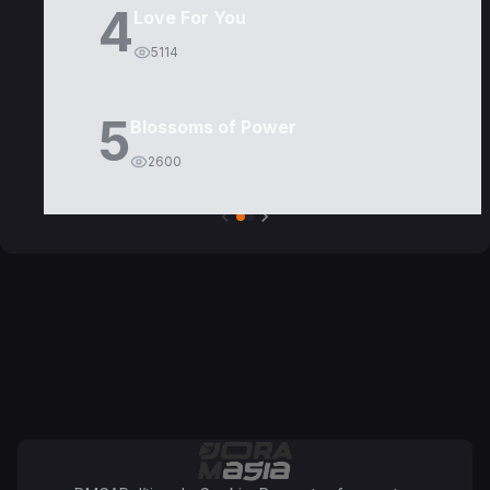
4
Love For You
5114
5
Blossoms of Power
2600