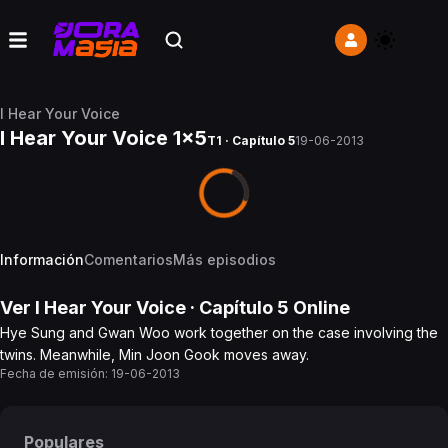
I Hear Your Voice
I Hear Your Voice 1x5
T1 · Capítulo 5
19-06-2013
Información
Comentarios
Más episodios
Ver
I Hear Your Voice
· Capítulo
5
Online
Hye Sung and Gwan Woo work together on the case involving the
twins. Meanwhile, Min Joon Gook moves away.
Fecha de emisión:
19-06-2013
Populares