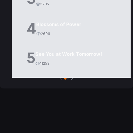
5235
4
Blossoms of Power
2696
5
See You at Work Tomorrow!
11253