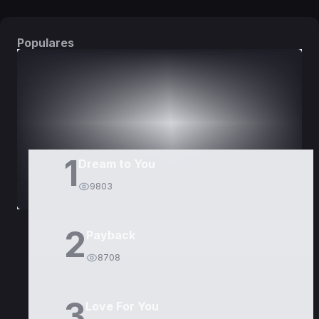
Populares
DORAMAS
PELÍCULAS
1
Dream to You
9803
2
Payback
8708
3
Love For You