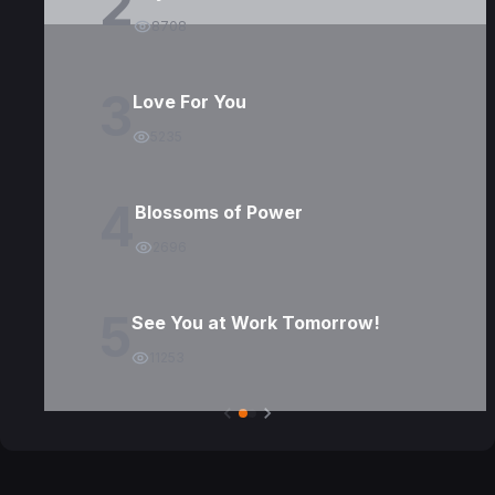
2
8708
3
Love For You
5235
4
Blossoms of Power
2696
5
See You at Work Tomorrow!
11253