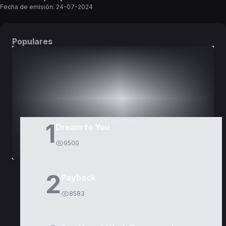
Fecha de emisión:
24-07-2024
Populares
DORAMAS
PELÍCULAS
1
Dream to You
9500
2
Payback
8583