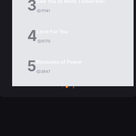
3
See You at Work Tomorrow!
11141
4
Love For You
5170
5
Blossoms of Power
2647