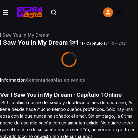
I Saw You in My Dream
I Saw You in My Dream 1x1
T1 · Capítulo 1
24-07-2024
Información
Comentarios
Más episodios
Ver
I Saw You in My Dream
· Capítulo
1
Online
(BL) La última noche del sexto y duodécimo mes de cada año, Ai
tiene desde hace mucho tiempo sueños proféticos. Sólo hay una
cosa con la que nunca ha soñado: el amor. Sin embargo, la última
noche de ese año sueña con un amor tan cálido. No quiere creer
que el hombre de su sueño pueda ser P'Yu, un vecino experto en
volverlo loco, lo opuesto al Yu de sus sueños.