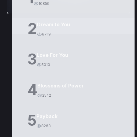
10859
2
Dream to You
8719
3
Love For You
5010
4
Blossoms of Power
2542
5
Payback
8263