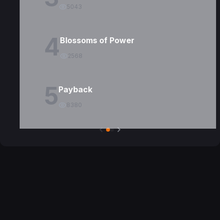
5043
4
Blossoms of Power
2568
5
Payback
8380