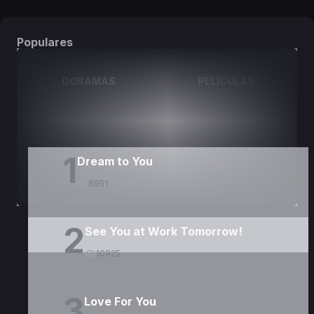
Populares
DORAMAS
PELÍCULAS
1
Dream to You
8951
2
See You at Work Tomorrow!
10925
3
Love For You