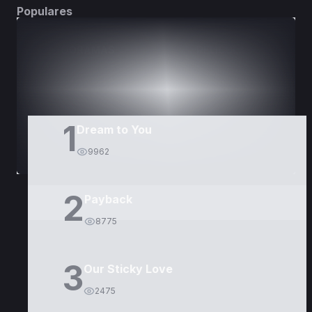
Populares
DORAMAS
PELÍCULAS
1
Dream to You
9962
2
Payback
8775
3
Our Sticky Love
2475