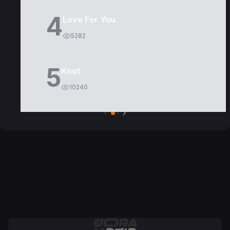
4
Love For You
5282
5
Knot
10240