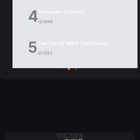
4
Blossoms of Power
2696
5
See You at Work Tomorrow!
11253