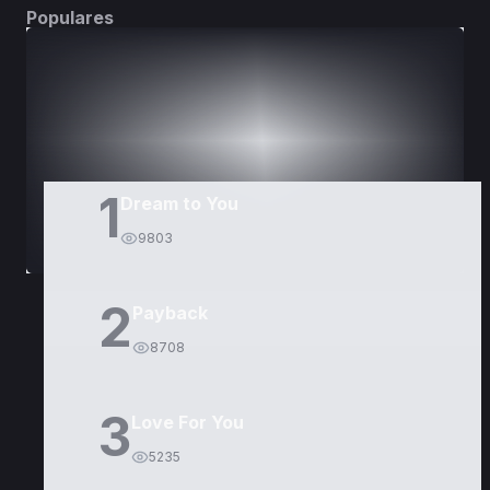
Populares
DORAMAS
PELÍCULAS
1
Dream to You
9803
2
Payback
8708
3
Love For You
5235