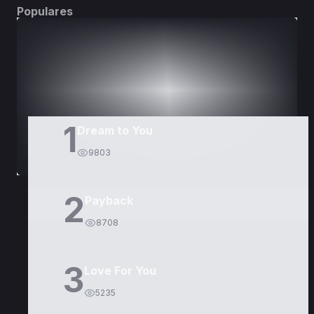
Populares
DORAMAS
PELÍCULAS
1
Dream to You
9803
2
Payback
8708
3
Love For You
5235