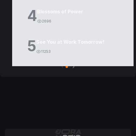
4
Blossoms of Power
2696
5
See You at Work Tomorrow!
11253