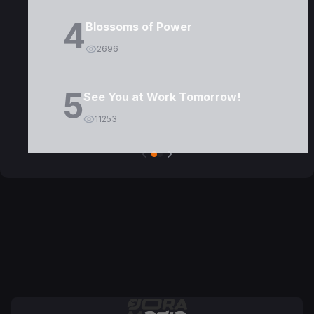
4
Blossoms of Power
2696
5
See You at Work Tomorrow!
11253