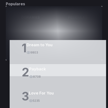
Populares
DORAMAS
PELÍCULAS
1
Dream to You
9803
2
Payback
8708
3
Love For You
5235