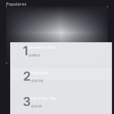
Populares
DORAMAS
PELÍCULAS
1
Dream to You
9803
2
Payback
8708
3
Love For You
5235