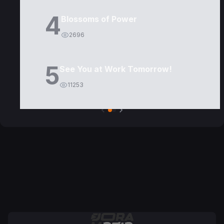
4
Blossoms of Power
2696
5
See You at Work Tomorrow!
11253