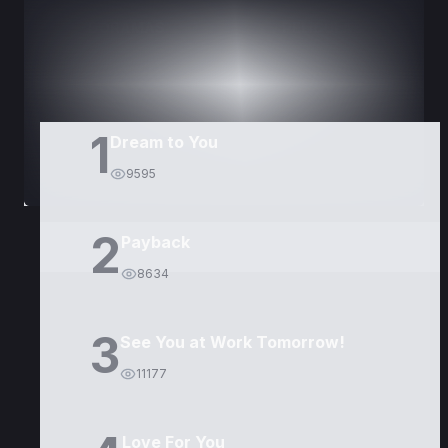
DORAMAS
PELÍCULAS
1
Dream to You
9595
2
Payback
8634
3
See You at Work Tomorrow!
11177
Love For You