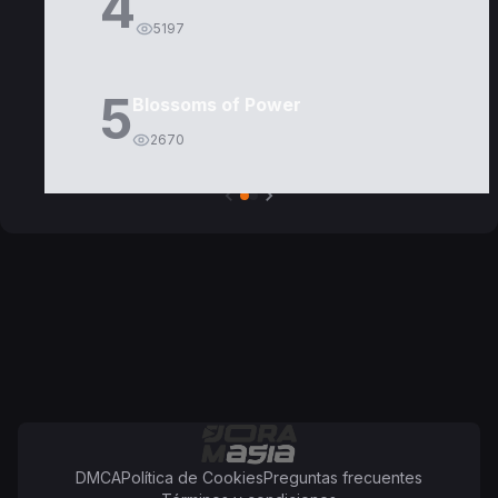
4
5197
5
Blossoms of Power
2670
DMCA
Política de Cookies
Preguntas frecuentes