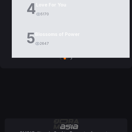
4
Love For You
5170
5
Blossoms of Power
2647