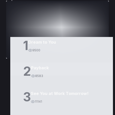
DORAMAS
PELÍCULAS
1
Dream to You
9500
2
Payback
8583
3
See You at Work Tomorrow!
11141