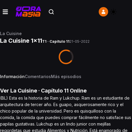
La Cuisine
La Cuisine 1x11
T1 · Capítulo 11
21-05-2022
Información
Comentarios
Más episodios
Ver
La Cuisine
· Capítulo
11
Online
(BL) Esta es la historia de Ram y Lukchup. Ram es un estudiante de
arquitectura de tercer año. Es guapo, asquerosamente rico y el
chico popular de la universidad. Pero es quisquilloso con la
comida, la comida que puedes comprar fácilmente no satisface sus
papilas gustativas. Lukchup es un lindo junior con mejillas
regordetas que estudia Alimentos y Nutrición. Está enamorado de