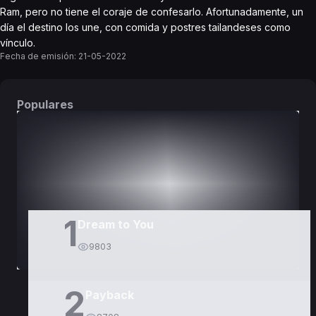
Ram, pero no tiene el coraje de confesarlo. Afortunadamente, un
día el destino los une, con comida y postres tailandeses como
vínculo.
Fecha de emisión:
21-05-2022
Populares
DORAMAS
PELÍCULAS
1
Dream to You
9803
2
Payback