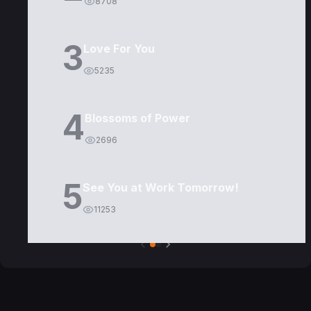
8708
3
Love For You
5235
4
Blossoms of Power
2696
5
See You at Work Tomorrow!
11253