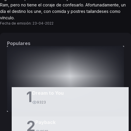
Ram, pero no tiene el coraje de confesarlo. Afortunadamente, un
día el destino los une, con comida y postres tailandeses como
vínculo.
Fecha de emisión:
23-04-2022
Populares
DORAMAS
PELÍCULAS
1
Dream to You
9323
2
Payback