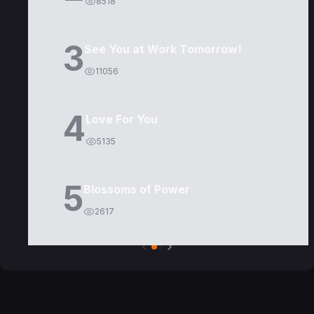
8518
3
See You at Work Tomorrow!
11056
4
Love For You
5135
5
Blossoms of Power
2617