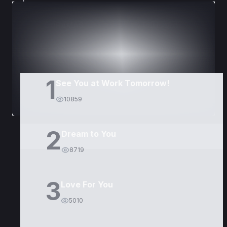
DORAMAS
PELÍCULAS
1
See You at Work Tomorrow!
10859
2
Dream to You
8719
3
Love For You
5010