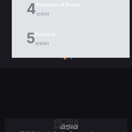
4
Blossoms of Power
2542
5
Payback
8263