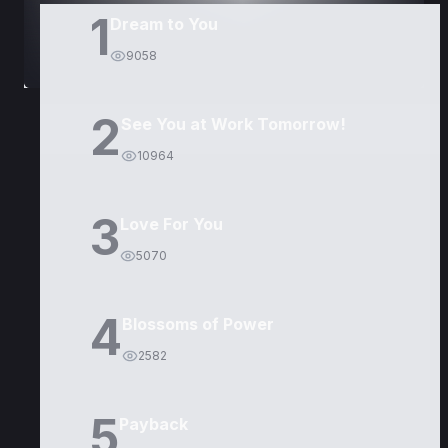
1
Dream to You
9058
2
See You at Work Tomorrow!
10964
3
Love For You
5070
4
Blossoms of Power
2582
5
Payback