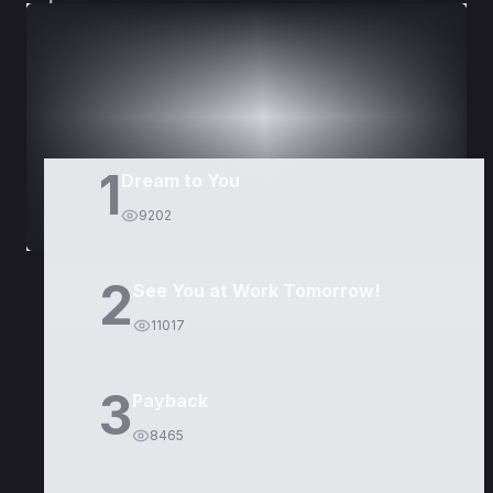
DORAMAS
PELÍCULAS
1
Dream to You
9202
2
See You at Work Tomorrow!
11017
3
Payback
8465