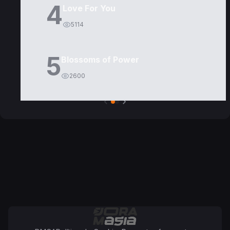
4
Love For You
5114
5
Blossoms of Power
2600