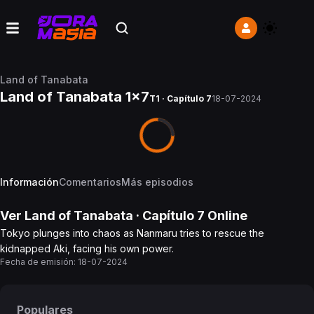
Land of Tanabata
Land of Tanabata 1x7
T1 · Capítulo 7
18-07-2024
Información
Comentarios
Más episodios
Ver
Land of Tanabata
· Capítulo
7
Online
Tokyo plunges into chaos as Nanmaru tries to rescue the
kidnapped Aki, facing his own power.
Fecha de emisión:
18-07-2024
Populares