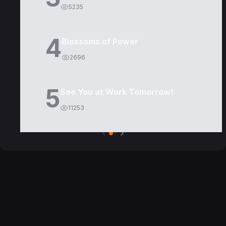
5235
4
Blossoms of Power
2696
5
See You at Work Tomorrow!
11253