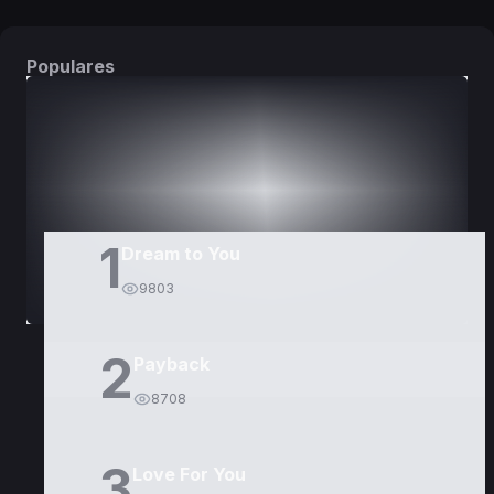
Populares
DORAMAS
PELÍCULAS
1
Dream to You
9803
2
Payback
8708
3
Love For You