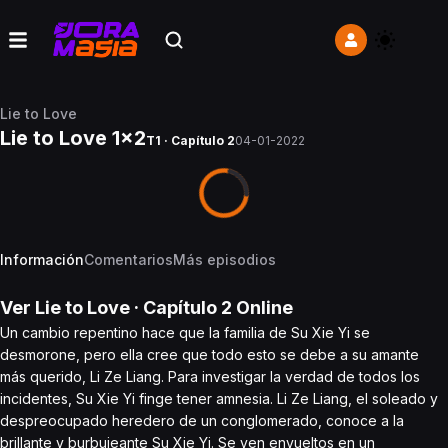
Lie to Love
Lie to Love 1x2
T1 · Capítulo 2
04-01-2022
Información
Comentarios
Más episodios
Ver
Lie to Love
· Capítulo
2
Online
Un cambio repentino hace que la familia de Su Xie Yi se
desmorone, pero ella cree que todo esto se debe a su amante
más querido, Li Ze Liang. Para investigar la verdad de todos los
incidentes, Su Xie Yi finge tener amnesia. Li Ze Liang, el soleado y
despreocupado heredero de un conglomerado, conoce a la
brillante y burbujeante Su Xie Yi. Se ven envueltos en un