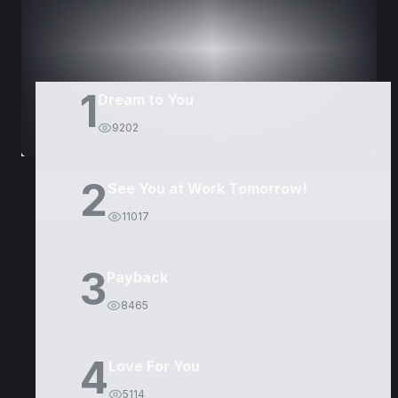
1
Dream to You
9202
2
See You at Work Tomorrow!
11017
3
Payback
8465
4
Love For You
5114