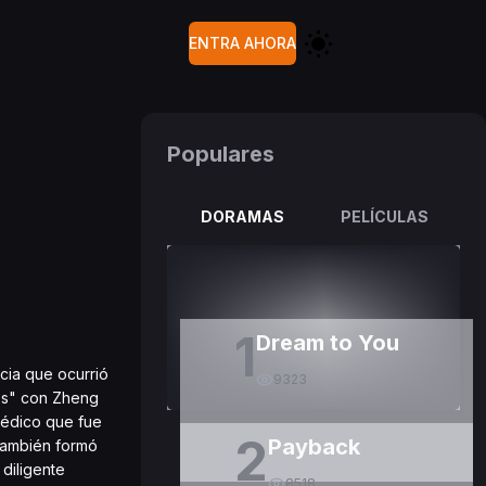
ENTRA AHORA
Populares
DORAMAS
PELÍCULAS
1
Dream to You
cia que ocurrió
9323
res" con Zheng
 médico que fue
2
Payback
 también formó
 diligente
8518