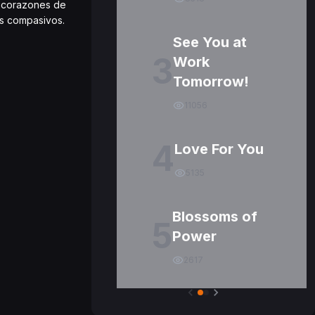
os corazones de
os compasivos.
See You at
3
Work
Tomorrow!
11056
4
Love For You
5135
Blossoms of
5
Power
2617