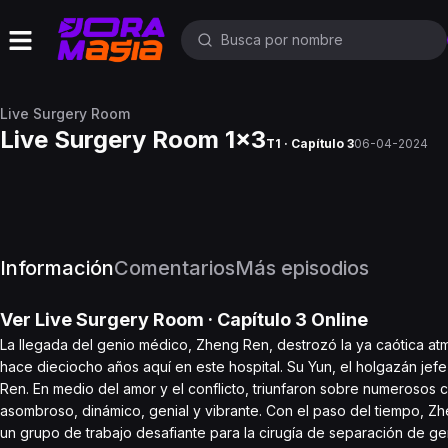
Live Surgery Room
Live Surgery Room 1x3
T1 · Capítulo 3
06-04-2024
Información
Comentarios
Más episodios
Ver
Live Surgery Room
· Capítulo
3
Online
La llegada del genio médico, Zheng Ren, destrozó la ya caótica atmó
hace dieciocho años aquí en este hospital. Su Yun, el holgazán je
Ren. En medio del amor y el conflicto, triunfaron sobre numerosos 
asombroso, dinámico, genial y vibrante. Con el paso del tiempo, Z
un grupo de trabajo desafiante para la cirugía de separación de gem