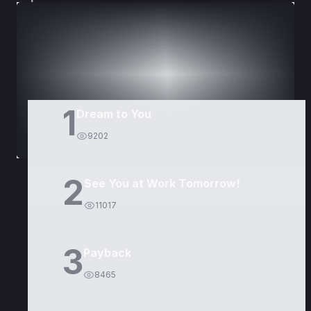
DORAMAS
PELÍCULAS
1
Dream to You
9202
2
See You at Work Tomorrow!
11017
3
Payback
8465