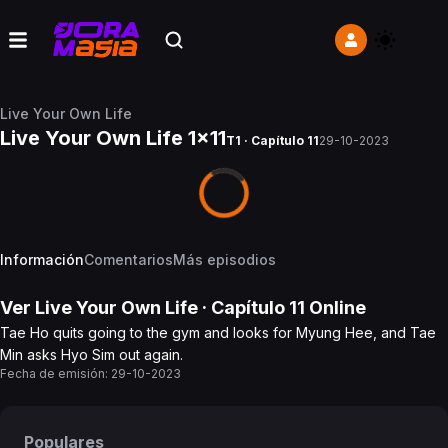
Live Your Own Life
Live Your Own Life 1x11
T1 · Capítulo 11
29-10-2023
Información
Comentarios
Más episodios
Ver
Live Your Own Life
· Capítulo
11
Online
Tae Ho quits going to the gym and looks for Myung Hee, and Tae
Min asks Hyo Sim out again.
Fecha de emisión:
29-10-2023
Populares