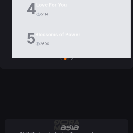
4
Love For You
5114
5
Blossoms of Power
2600