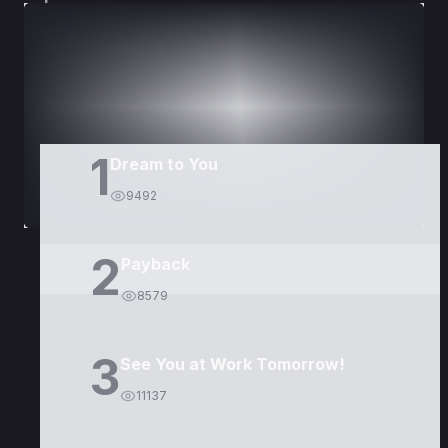
DORAMAS
PELÍCULAS
1
Dream to You
9492
2
Payback
8579
3
See You at Work Tomorrow!
11137