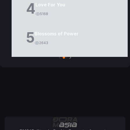
4
Love For You
5168
5
Blossoms of Power
2643