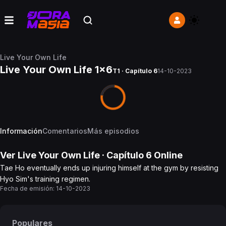
Live Your Own Life
Live Your Own Life 1x6
T1 · Capítulo 6
14-10-2023
Información
Comentarios
Más episodios
Ver
Live Your Own Life
· Capítulo
6
Online
Tae Ho eventually ends up injuring himself at the gym by resisting
Hyo Sim's training regimen.
Fecha de emisión:
14-10-2023
Populares