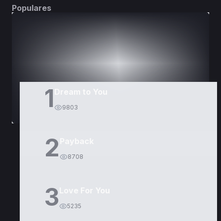
Populares
DORAMAS
PELÍCULAS
1
Dream to You
9803
2
Payback
8708
3
Love For You
5235