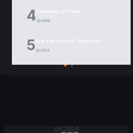
4
Blossoms of Power
2696
5
See You at Work Tomorrow!
11253