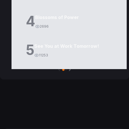
4
Blossoms of Power
2696
5
See You at Work Tomorrow!
11253