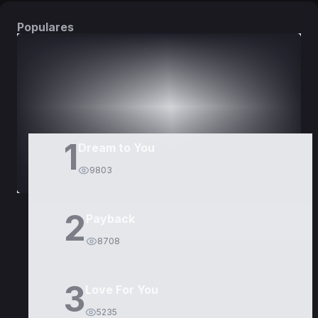
Populares
DORAMAS
PELÍCULAS
1
Dream to You
9803
2
Payback
8708
3
Love For You
5235