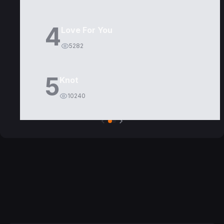
4
Love For You
5282
5
Knot
10240