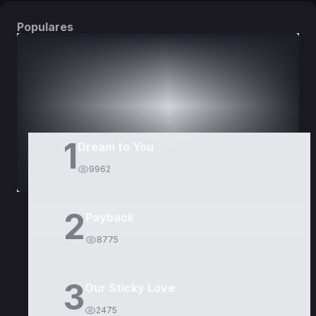
Populares
DORAMAS
PELÍCULAS
1
Dream to You
9962
2
Payback
8775
3
Our Sticky Love
2475