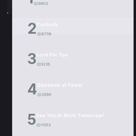
9803
2
Payback
8708
3
Love For You
5235
4
Blossoms of Power
2696
5
See You at Work Tomorrow!
11253