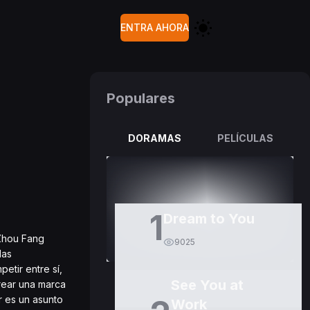
ENTRA AHORA
Populares
DORAMAS
PELÍCULAS
1
Dream to You
 Zhou Fang
9025
las
etir entre sí,
See You at
rear una marca
r es un asunto
Work