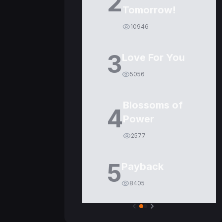
2
Tomorrow!
10946
3
Love For You
5056
Blossoms of
4
Power
2577
5
Payback
8405