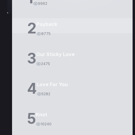
9962
2
Payback
8775
3
Our Sticky Love
2475
4
Love For You
5282
5
Knot
10240