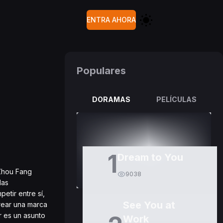
ENTRA AHORA
Populares
DORAMAS
PELÍCULAS
1
Dream to You
 Zhou Fang
9038
las
etir entre sí,
See You at
rear una marca
r es un asunto
Work