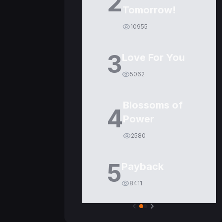
2
Tomorrow!
10955
3
Love For You
5062
Blossoms of
4
Power
2580
5
Payback
8411