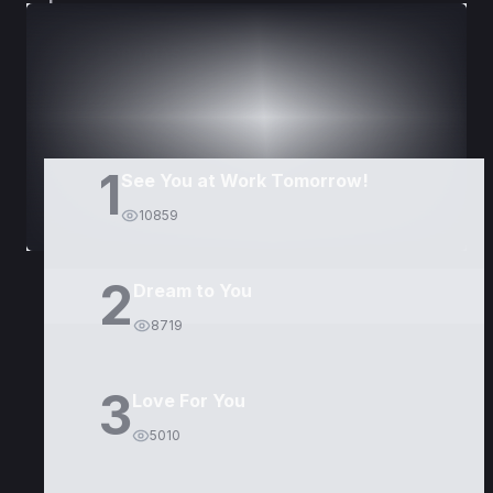
DORAMAS
PELÍCULAS
1
See You at Work Tomorrow!
10859
2
Dream to You
8719
3
Love For You
5010