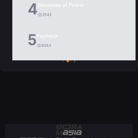
4
Blossoms of Power
2542
5
Payback
8263