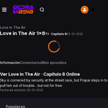
Love in The Air
Love in The Air 1x8
T1 · Capítulo 8
02-12-2022
Información
Comentarios
Más episodios
Ver
Love in The Air
· Capítulo
8
Online
Sky is cornered by security at the street race, but Prapai steps in to
pull him out of trouble... but not for free.
Fecha de emisión:
02-12-2022
Populares