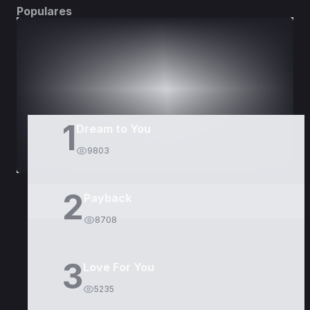
Populares
DORAMAS
PELÍCULAS
1
Dream to You
9803
2
Payback
8708
3
Love For You
5235