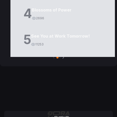
4
Blossoms of Power
2696
5
See You at Work Tomorrow!
11253