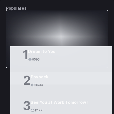
Populares
DORAMAS
PELÍCULAS
1
Dream to You
9595
2
Payback
8634
3
See You at Work Tomorrow!
11177