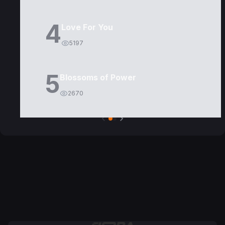
4
Love For You
5197
5
Blossoms of Power
2670