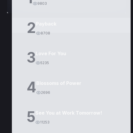
9803
2
Payback
8708
3
Love For You
5235
4
Blossoms of Power
2696
5
See You at Work Tomorrow!
11253