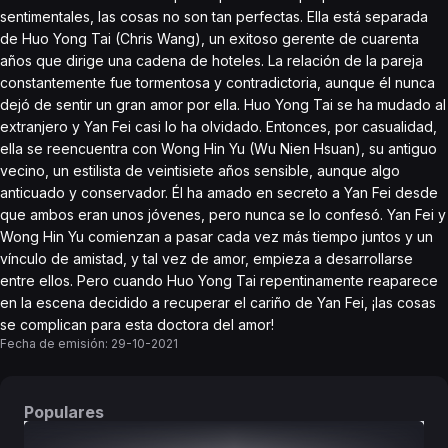
sentimentales, las cosas no son tan perfectas. Ella está separada
de Huo Yong Tai (Chris Wang), un exitoso gerente de cuarenta
años que dirige una cadena de hoteles. La relación de la pareja
constantemente fue tormentosa y contradictoria, aunque él nunca
dejó de sentir un gran amor por ella. Huo Yong Tai se ha mudado al
extranjero y Yan Fei casi lo ha olvidado. Entonces, por casualidad,
ella se reencuentra con Wong Hin Yu (Wu Nien Hsuan), su antiguo
vecino, un estilista de veintisiete años sensible, aunque algo
anticuado y conservador. Él ha amado en secreto a Yan Fei desde
que ambos eran unos jóvenes, pero nunca se lo confesó. Yan Fei y
Wong Hin Yu comienzan a pasar cada vez más tiempo juntos y un
vínculo de amistad, y tal vez de amor, empieza a desarrollarse
entre ellos. Pero cuando Huo Yong Tai repentinamente reaparece
en la escena decidido a recuperar el cariño de Yan Fei, ¡las cosas
se complican para esta doctora del amor!
Fecha de emisión:
29-10-2021
Populares