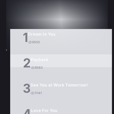
DORAMAS
PELÍCULAS
1
Dream to You
9500
2
Payback
8583
3
See You at Work Tomorrow!
11141
4
Love For You