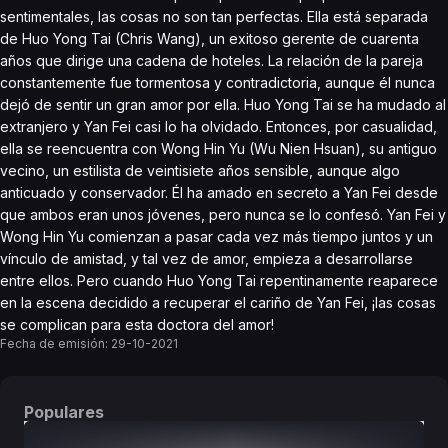
sentimentales, las cosas no son tan perfectas. Ella está separada
de Huo Yong Tai (Chris Wang), un exitoso gerente de cuarenta
años que dirige una cadena de hoteles. La relación de la pareja
constantemente fue tormentosa y contradictoria, aunque él nunca
dejó de sentir un gran amor por ella. Huo Yong Tai se ha mudado al
extranjero y Yan Fei casi lo ha olvidado. Entonces, por casualidad,
ella se reencuentra con Wong Hin Yu (Wu Nien Hsuan), su antiguo
vecino, un estilista de veintisiete años sensible, aunque algo
anticuado y conservador. Él ha amado en secreto a Yan Fei desde
que ambos eran unos jóvenes, pero nunca se lo confesó. Yan Fei y
Wong Hin Yu comienzan a pasar cada vez más tiempo juntos y un
vínculo de amistad, y tal vez de amor, empieza a desarrollarse
entre ellos. Pero cuando Huo Yong Tai repentinamente reaparece
en la escena decidido a recuperar el cariño de Yan Fei, ¡las cosas
se complican para esta doctora del amor!
Fecha de emisión:
29-10-2021
Populares