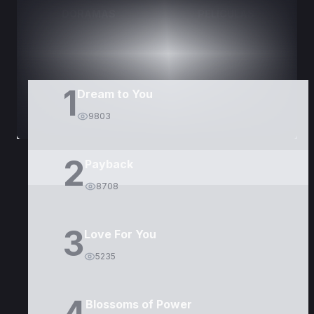
DORAMAS
PELÍCULAS
1
Dream to You
9803
2
Payback
8708
3
Love For You
5235
4
Blossoms of Power