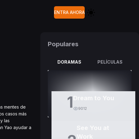
ENTRA AHORA
Populares
DORAMAS
PELÍCULAS
1
Dream to You
las mentes de
9012
 los casos más
y las
See You at
ian Yao ayudar a
Work