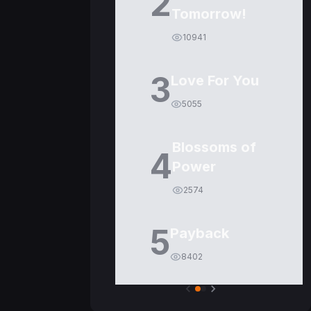
2
Tomorrow!
10941
3
Love For You
5055
Blossoms of
4
Power
2574
5
Payback
8402