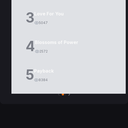
3
Love For You
5047
4
Blossoms of Power
2572
5
Payback
8384