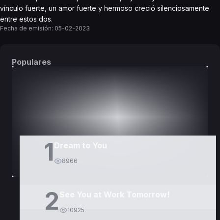
vínculo fuerte, un amor fuerte y hermoso creció silenciosamente
entre estos dos.
Fecha de emisión:
05-02-2023
Populares
DORAMAS
PELÍCULAS
1
Dream to You
8966
2
See You at Work Tomorrow!
10925