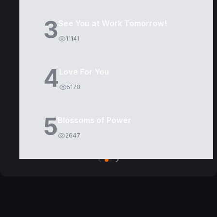
3
See You at Work Tomorrow!
11141
4
Love For You
5170
5
Blossoms of Power
2647