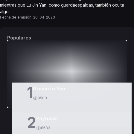
mientras que Lu Jin Yan, como guardaespaldas, también oculta
algo.
Fecha de emisión:
20-04-2023
Populares
DORAMAS
PELÍCULAS
1
Dream to You
9500
2
Payback
8583