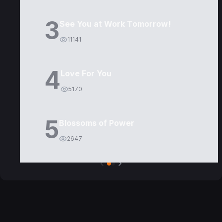
3
See You at Work Tomorrow!
11141
4
Love For You
5170
5
Blossoms of Power
2647