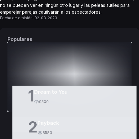
no se pueden ver en ningún otro lugar y las peleas sutiles para
emparejar parejas cautivarán a los espectadores.
Fecha de emisión:
02-03-2023
Populares
DORAMAS
PELÍCULAS
1
Dream to You
9500
2
Payback
8583