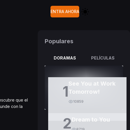
ENTRA AHORA
Populares
DORAMAS
PELÍCULAS
See You at Work
1
Tomorrow!
escubre que el
10859
funde con la
2
Dream to You
8719