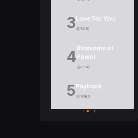
3
Love For You
5010
Blossoms of
4
Power
2542
5
Payback
8263