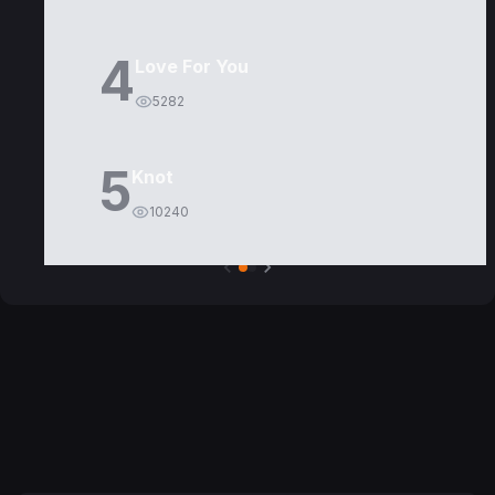
4
Love For You
5282
5
Knot
10240