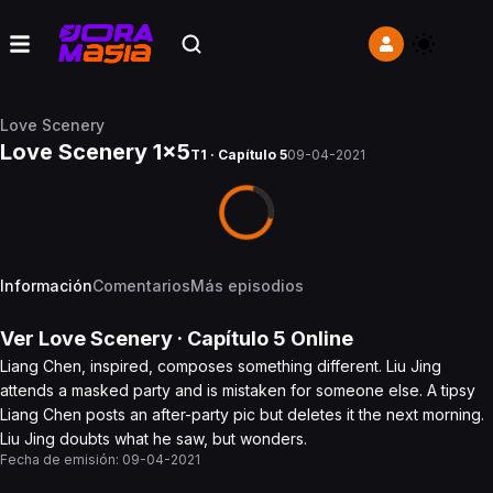
Love Scenery
Love Scenery 1x5
T1 · Capítulo 5
09-04-2021
Información
Comentarios
Más episodios
Ver
Love Scenery
· Capítulo
5
Online
Liang Chen, inspired, composes something different. Liu Jing
attends a masked party and is mistaken for someone else. A tipsy
Liang Chen posts an after-party pic but deletes it the next morning.
Liu Jing doubts what he saw, but wonders.
Fecha de emisión:
09-04-2021