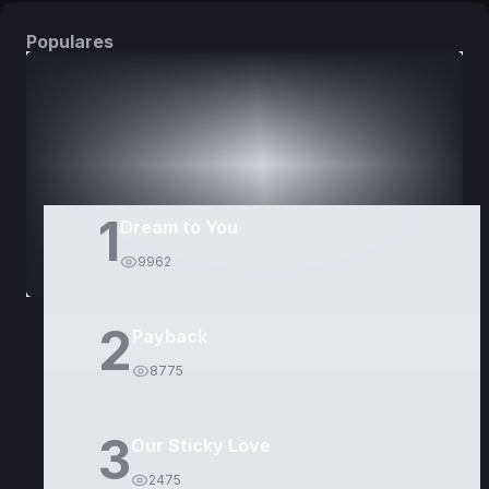
Populares
DORAMAS
PELÍCULAS
1
Dream to You
9962
2
Payback
8775
3
Our Sticky Love
2475