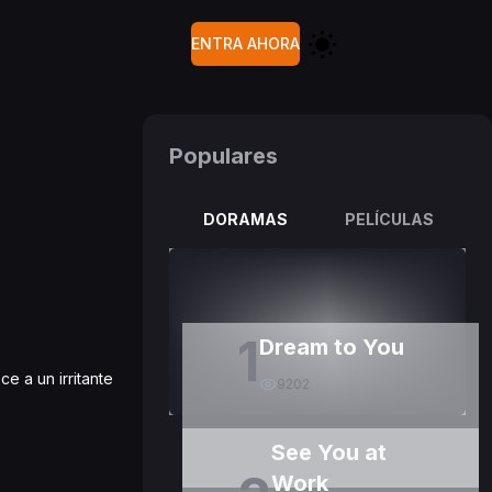
ENTRA AHORA
Populares
DORAMAS
PELÍCULAS
1
Dream to You
e a un irritante
9202
See You at
Work