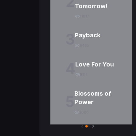
2
Tomorrow!
11017
3
Payback
8465
4
Love For You
5114
Blossoms of
5
Power
2600