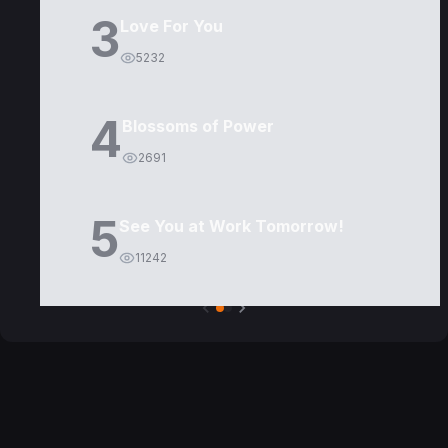
3
Love For You
5232
4
Blossoms of Power
2691
5
See You at Work Tomorrow!
11242