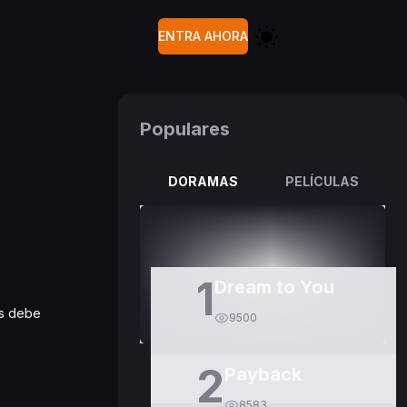
ENTRA AHORA
Populares
DORAMAS
PELÍCULAS
1
Dream to You
es debe
9500
2
Payback
8583