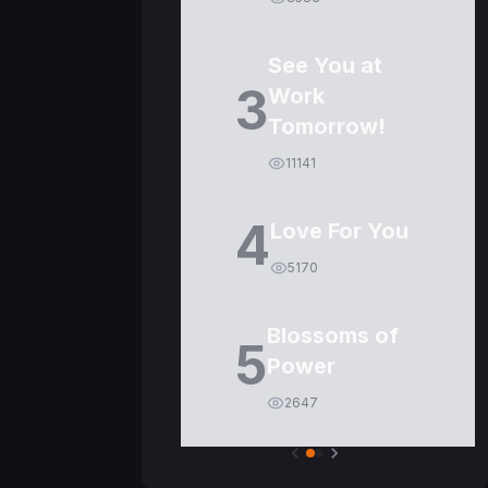
See You at
3
Work
Tomorrow!
11141
4
Love For You
5170
Blossoms of
5
Power
2647