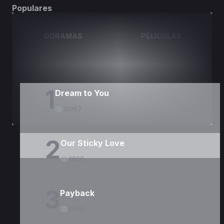
Populares
DORAMAS
PELÍCULAS
1
Dream to You
10067
2
Our Sticky Love
2866
3
Payback
8840