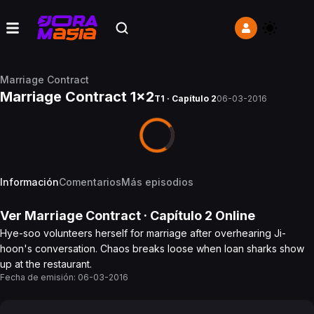
Marriage Contract
Marriage Contract 1x2
T1 · Capítulo 2
06-03-2016
Información
Comentarios
Más episodios
Ver
Marriage Contract
· Capítulo
2
Online
Hye-soo volunteers herself for marriage after overhearing Ji-
hoon's conversation. Chaos breaks loose when loan sharks show
up at the restaurant.
Fecha de emisión:
06-03-2016