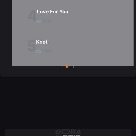
4
Love For You
5302
5
Knot
10304