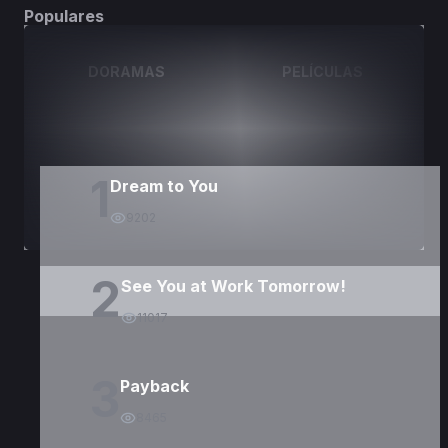
Populares
DORAMAS
PELÍCULAS
1
Dream to You
9202
2
See You at Work Tomorrow!
11017
3
Payback
8465