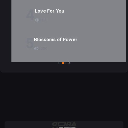
4
Love For You
5114
5
Blossoms of Power
2600