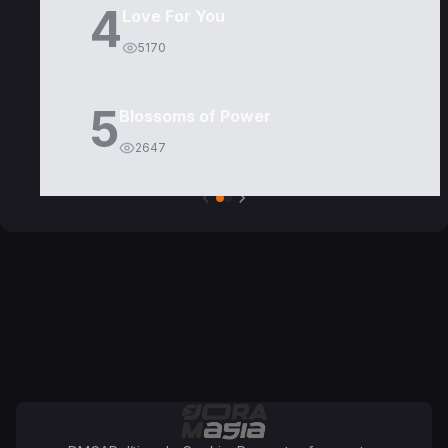
4
Love For You
5170
5
Blossoms of Power
2647