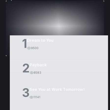
DORAMAS
PELÍCULAS
1
Dream to You
9500
2
Payback
8583
3
See You at Work Tomorrow!
11141